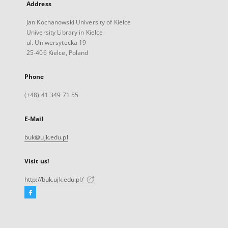
Address
Jan Kochanowski University of Kielce
University Library in Kielce
ul. Uniwersytecka 19
25-406 Kielce, Poland
Phone
(+48) 41 349 71 55
E-Mail
buk@ujk.edu.pl
Visit us!
http://buk.ujk.edu.pl/
Facebook
External
link,
will