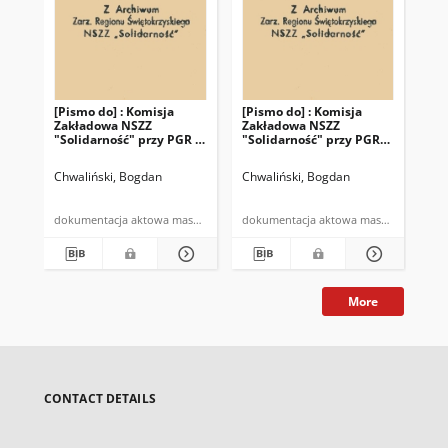
[Pismo do] : Komisja
[Pismo do] : Komisja
[Pi
Zakładowa NSZZ
Zakładowa NSZZ
Za
"Solidarność" przy PGR w
"Solidarność" przy PGR
"So
Piekoszowie
Piekoszów
Pi
Chwaliński, Bogdan
Chwaliński, Bogdan
Chw
dokumentacja aktowa maszynopis
dokumentacja aktowa maszynopis
More
CONTACT DETAILS