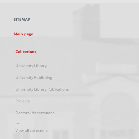
open
in
a
SITEMAP
new
tab
Main page
Collections
University Library
University Publishing
University Library Publications
Projects
Doctoral dissertations
...
View all collections