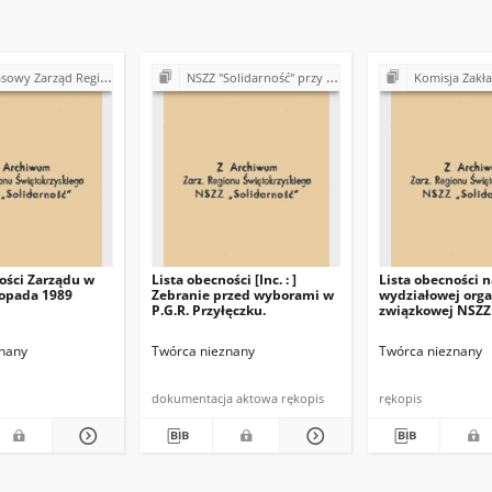
egionu Świętokrzyskiego NSZZ "Solidarność" (1989)
NSZZ "Solidarność" przy Państwowym Gospodarstwie Rolnym w Przyłęczku
Komisja Zakładowa NSZZ "Solidarność" w Fabryce Łożysk
ości Zarządu w
Lista obecności [Inc. : ]
Lista obecności 
topada 1989
Zebranie przed wyborami w
wydziałowej orga
P.G.R. Przyłęczku.
związkowej NSZZ
wydziale WR
nany
Twórca nieznany
Twórca nieznany
dokumentacja aktowa rękopis
rękopis