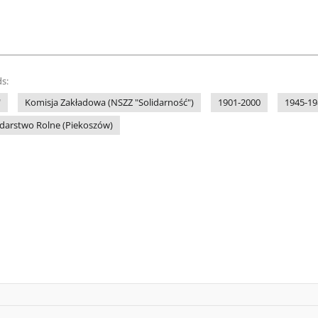
s:
"
Komisja Zakładowa (NSZZ "Solidarność")
1901-2000
1945-19
arstwo Rolne (Piekoszów)