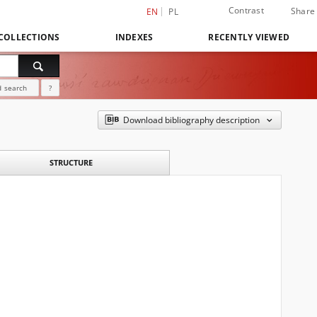
Contrast
Share
EN
PL
COLLECTIONS
INDEXES
RECENTLY VIEWED
 search
?
Download bibliography description
STRUCTURE