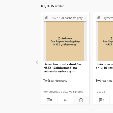
OBJECTS
similar
NSZZ "Solidarność" przy Państwowym Gospodarstwie Rolnym w Przyłęczku
Tymczasowy Zarząd R
Lista obecności członków
Lista obecn
NSZZ "Solidarność" na
dniu 16 lis
zebraniu wyborczym
Twórca nieznany
Twórca niez
dokumentacja aktowa rękopis
rękopis