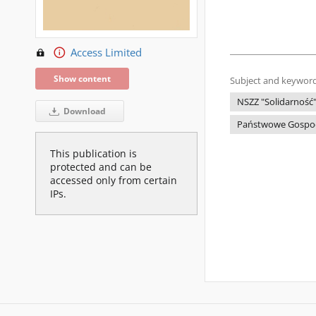
Access Limited
Show content
Subject and keyword
NSZZ "Solidarność
Download
Państwowe Gospod
This publication is
protected and can be
accessed only from certain
IPs.