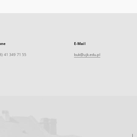
one
E-Mail
8) 41 349 71 55
buk@ujk.edu.pl