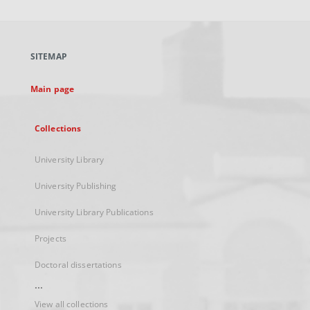
will
open
in
a
SITEMAP
new
tab
Main page
Collections
University Library
University Publishing
University Library Publications
Projects
Doctoral dissertations
...
View all collections