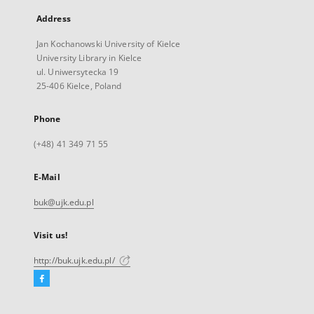
Address
Jan Kochanowski University of Kielce
University Library in Kielce
ul. Uniwersytecka 19
25-406 Kielce, Poland
Phone
(+48) 41 349 71 55
E-Mail
buk@ujk.edu.pl
Visit us!
http://buk.ujk.edu.pl/
Facebook
External
link,