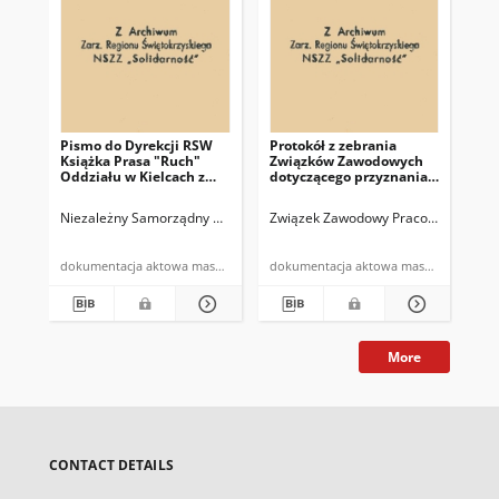
Pismo do Dyrekcji RSW
Protokół z zebrania
Wyc
Książka Prasa "Ruch"
Związków Zawodowych
po
Oddziału w Kielcach z
dotyczącego przyznania
Pr
prośbą o umożliwienie
dofinansowania do
NSZ
załodze zakupu
wycieczki
dni
Niezależny Samorządny Związek Zawodowy "Solidarność" w PGR Piek
Związek Zawodowy Pracowników Roln
Zwi
papierosów
dokumentacja aktowa maszynopis
dokumentacja aktowa maszynopis
More
CONTACT DETAILS