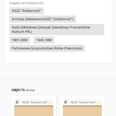
Subject and keywords:
NSZZ "Solidarność"
Komisja Zakładowa (NSZZ "Solidarność")
Rada Zakładowa (Związek Zawodowy Pracowników
Rolnych PRL)
1901-2000
1945-1989
Państwowe Gospodarstwo Rolne (Piekoszów)
OBJECTS
similar
NSZZ "Solidarność" w Państwowym Gospodarstwie Ogrodniczym w Piekoszowie
NSZZ "Solidarność" w Państwowym Gospodarstwie Ogrodniczym w Piekoszowie