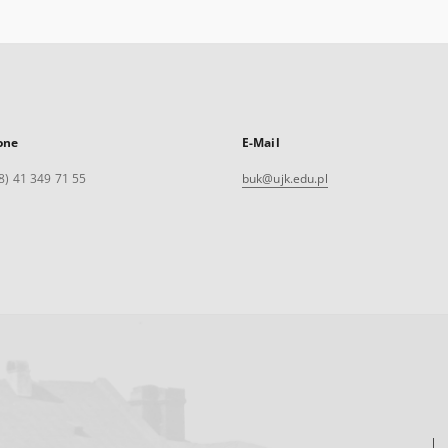
one
E-Mail
8) 41 349 71 55
buk@ujk.edu.pl