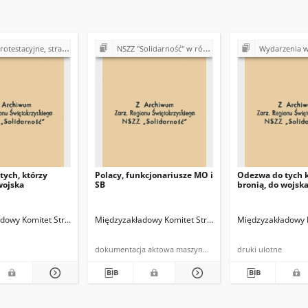
cyjne, strajki w Polsce (1980-1981)
NSZZ "Solidarność" w różnych regionach i zakładach pracy (1980-1981)
Wydarzenia w Bydgoszc
ych, którzy
Polacy, funkcjonariusze MO i
Odezwa do tych k
wojska
SB
bronią, do wojsk
rność" w Szczecinie
dowy Komitet Strajkowy NSZZ "Solidarność" w Szczecinie
Międzyzakładowy Komitet Strajkowy NSZZ "Solidarność"
Międzyzakładowy K
dokumentacja aktowa maszynopis powielony
druki ulotne