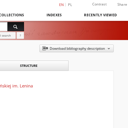
Contrast
Share
EN
PL
COLLECTIONS
INDEXES
RECENTLY VIEWED
 search
?
Download bibliography description
STRUCTURE
skiej im. Lenina