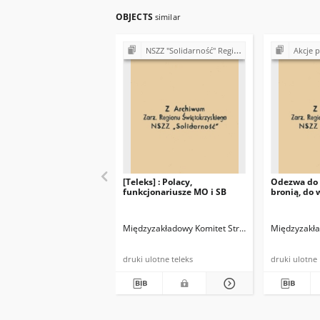
OBJECTS
similar
NSZZ "Solidarność" Region Świętokrzyski - teleksy (1981)
Akcje protesta
[Teleks] : Polacy,
Odezwa do t
funkcjonariusze MO i SB
bronią, do 
Międzyzakładowy Komitet Strajkowy NSZZ "Solida
Międzyzakła
druki ulotne teleks
druki ulotne