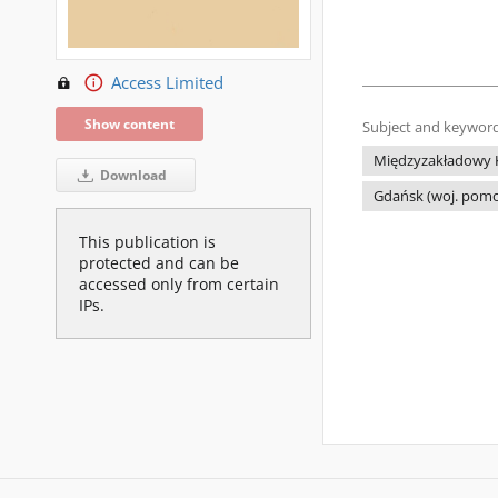
Access Limited
Show content
Subject and keyword
Międzyzakładowy 
Download
Gdańsk (woj. pomo
This publication is
protected and can be
accessed only from certain
IPs.