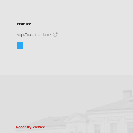
Visit us!
http://buk.ujk.edu.pl/
Facebook
External
link,
will
open
in
a
new
tab
Recently viewed