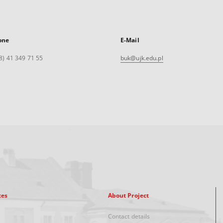
one
E-Mail
8) 41 349 71 55
buk@ujk.edu.pl
xes
About Project
Contact details