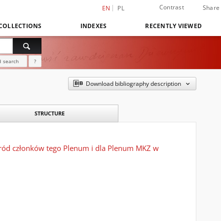
Contrast
Share
EN
PL
COLLECTIONS
INDEXES
RECENTLY VIEWED
 search
?
Download bibliography description
STRUCTURE
ród członków tego Plenum i dla Plenum MKZ w