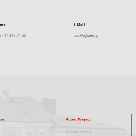
one
E-Mail
8) 41 349 71 55
buk@ujk.edu.pl
xes
About Project
Contact details