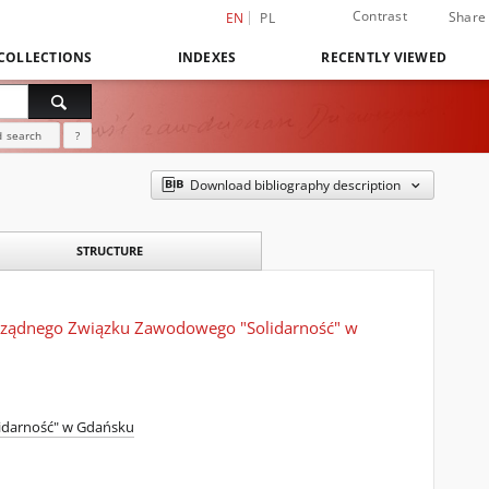
Contrast
Share
EN
PL
COLLECTIONS
INDEXES
RECENTLY VIEWED
 search
?
Download bibliography description
STRUCTURE
orządnego Związku Zawodowego "Solidarność" w
idarność" w Gdańsku