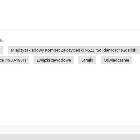
s:
"
Międzyzakładowy Komitet Założycielski NSZZ "Solidarność" (Gdańsk)
ce (1980-1981)
Związki zawodowe
Strajki
Oświadczenie