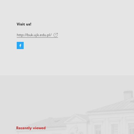
Visit us!
http://buk.ujk.edu.pl/
Facebook
External
link,
will
open
in
a
new
tab
Recently viewed