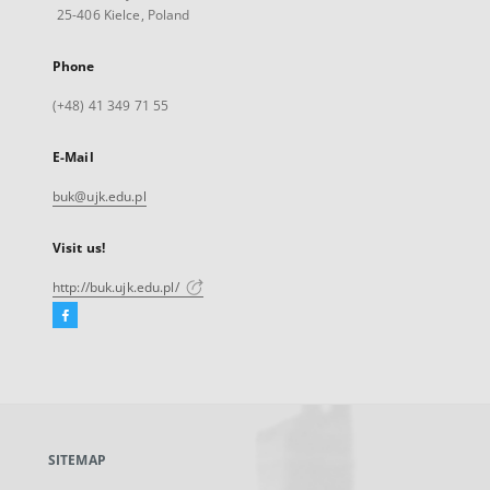
25-406 Kielce, Poland
Phone
(+48) 41 349 71 55
E-Mail
buk@ujk.edu.pl
Visit us!
http://buk.ujk.edu.pl/
Facebook
External
link,
will
open
in
a
SITEMAP
new
tab