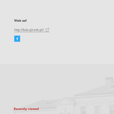
Visit us!
http://buk.ujk.edu.pl/
Facebook
External
link,
will
open
in
a
new
tab
Recently viewed