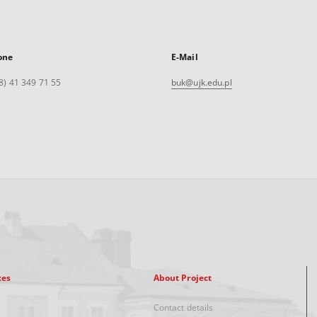
one
E-Mail
8) 41 349 71 55
buk@ujk.edu.pl
xes
About Project
Contact details