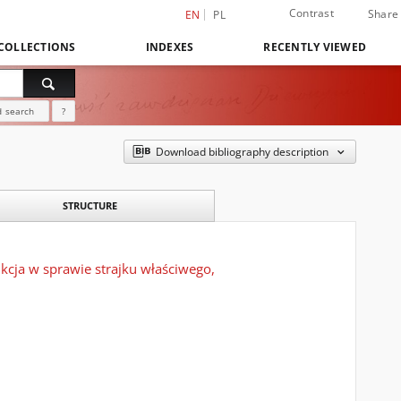
Contrast
Share
EN
PL
COLLECTIONS
INDEXES
RECENTLY VIEWED
 search
?
Download bibliography description
STRUCTURE
kcja w sprawie strajku właściwego,