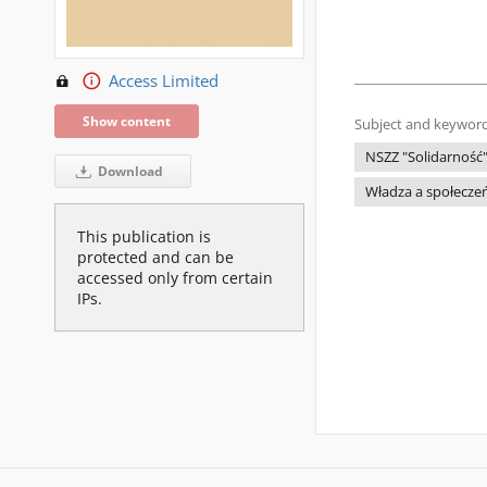
Access Limited
Show content
Subject and keyword
NSZZ "Solidarność
Download
Władza a społecze
This publication is
protected and can be
accessed only from certain
IPs.