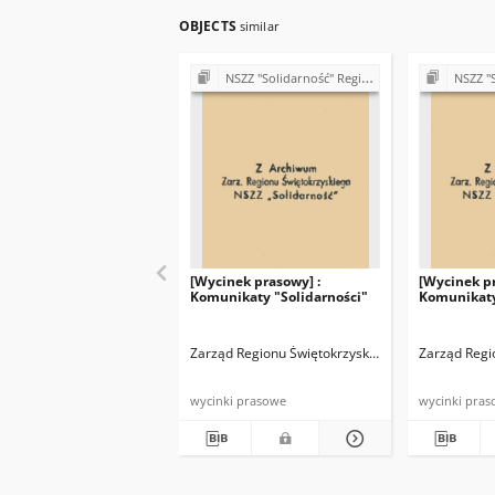
OBJECTS
similar
NSZZ "Solidarność" Regionu Świętokrzyskiego - materiały różne
NSZZ "Solidarność"
[Wycinek prasowy] :
[Wycinek pr
Komunikaty "Solidarności"
Komunikaty
Zarząd Regionu Świętokrzyskiego NSZZ "Solidarn
Zarząd Regi
wycinki prasowe
wycinki pra