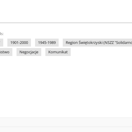
s:
"
1901-2000
1945-1989
Region Świętokrzyski (NSZZ "Solidarno
ństwo
Negocjacje
Komunikat