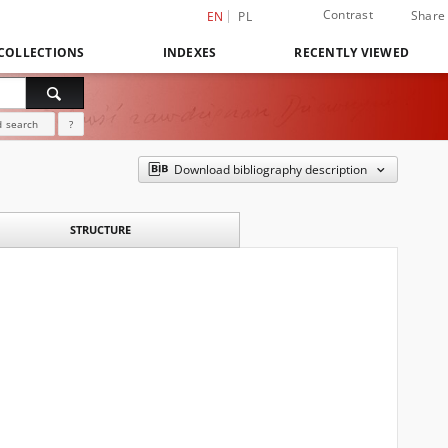
Contrast
Share
EN
PL
COLLECTIONS
INDEXES
RECENTLY VIEWED
 search
?
Download bibliography description
STRUCTURE