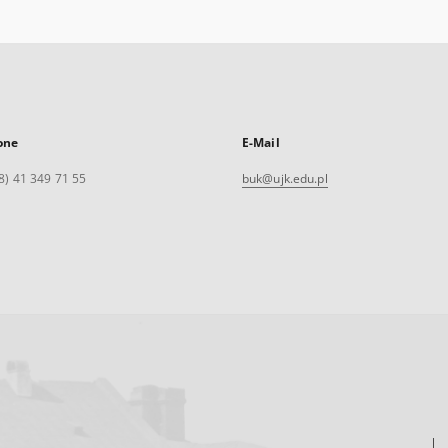
one
E-Mail
8) 41 349 71 55
buk@ujk.edu.pl