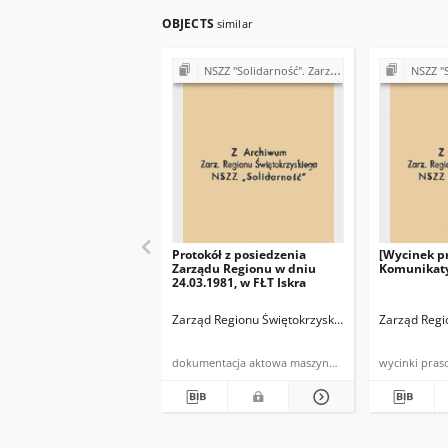
OBJECTS
similar
NSZZ "Solidarność". Zarząd Regionu Świętokrzyskiego (1980-1981)
NSZZ "Solidarność"
Protokół z posiedzenia
[Wycinek pr
Zarządu Regionu w dniu
Komunikaty
24.03.1981, w FŁT Iskra
Zarząd Regionu Świętokrzyskiego NSZZ "Solidarn
Zarząd Regi
dokumentacja aktowa maszynopis powielony
wycinki pra