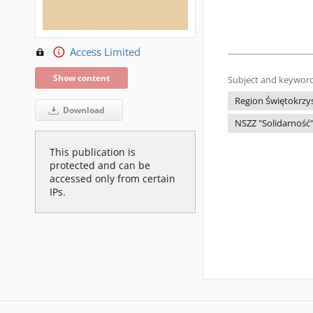
Access Limited
Show content
Subject and keyword
Region Świętokrzys
Download
NSZZ "Solidarność"
This publication is
protected and can be
accessed only from certain
IPs.