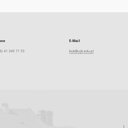
one
E-Mail
8) 41 349 71 55
buk@ujk.edu.pl