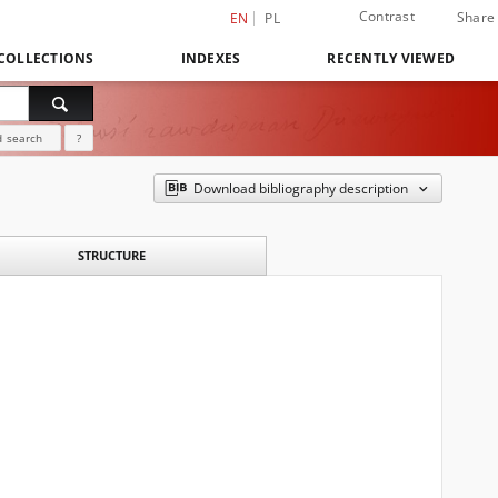
Contrast
Share
EN
PL
COLLECTIONS
INDEXES
RECENTLY VIEWED
 search
?
Download bibliography description
STRUCTURE