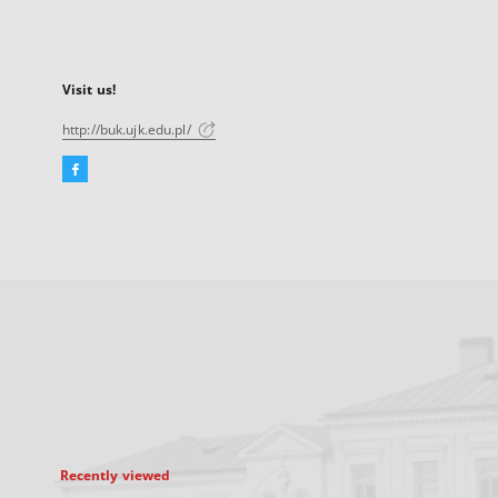
Visit us!
http://buk.ujk.edu.pl/
Facebook
External
link,
will
open
in
a
new
tab
Recently viewed