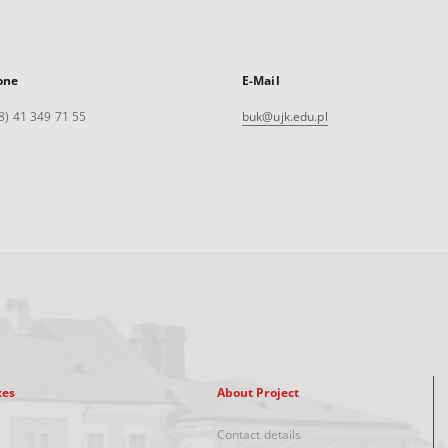
one
E-Mail
8) 41 349 71 55
buk@ujk.edu.pl
xes
About Project
Contact details