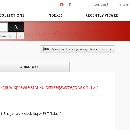
Contrast
Share
EN
PL
COLLECTIONS
INDEXES
RECENTLY VIEWED
 search
?
Download bibliography description
STRUCTURE
kcja w sprawie strajku ostrzegawczego w dniu 27
Strajkowy z siedzibą w FŁT "Iskra"