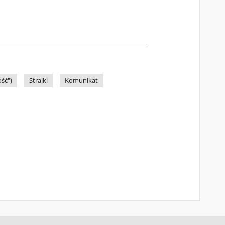
ść")
Strajki
Komunikat