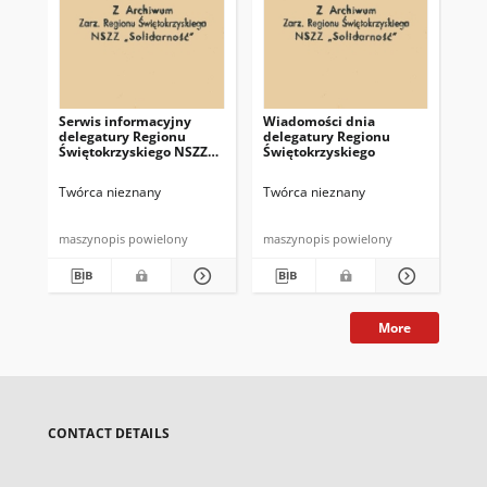
Serwis informacyjny
Wiadomości dnia
Uc
delegatury Regionu
delegatury Regionu
Re
Świętokrzyskiego NSZZ
Świętokrzyskiego
Św
"Solidarność"
"So
z d
Twórca nieznany
Twórca nieznany
Twó
maszynopis powielony
maszynopis powielony
mas
More
CONTACT DETAILS