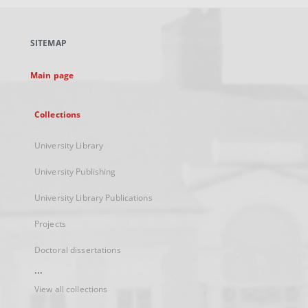
open
in
a
SITEMAP
new
tab
Main page
Collections
University Library
University Publishing
University Library Publications
Projects
Doctoral dissertations
...
View all collections