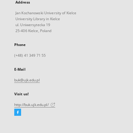
Address
Jan Kochanowski University of Kielce
University Library in Kielce
ul. Uniwersytecka 19
25-406 Kielce, Poland
Phone
(+48) 41 349 71 55
E-Mail
buk@ujk.edu.pl
Visit us!
http://buk.ujk.edu.pl/
Facebook
External
link,
will