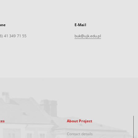
one
E-Mail
8) 41 349 71 55
buk@ujk.edu.pl
xes
About Project
Contact details