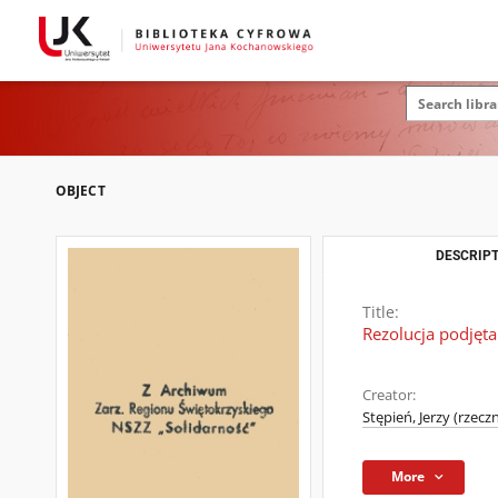
OBJECT
DESCRIPT
Title:
Rezolucja podjęt
Creator:
Stępień, Jerzy (rzec
More