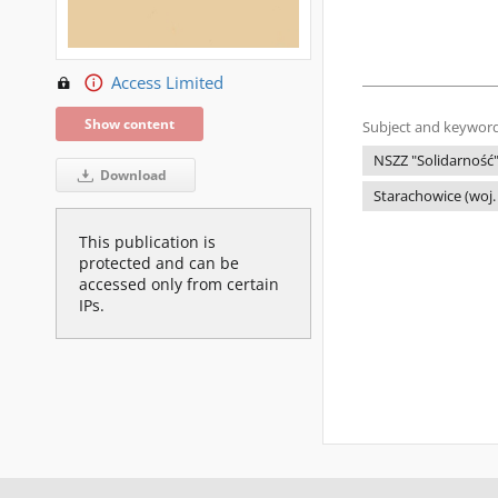
Access Limited
Show content
Subject and keyword
NSZZ "Solidarność
Download
Starachowice (woj.
This publication is
protected and can be
accessed only from certain
IPs.