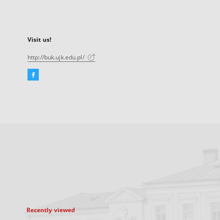
Visit us!
http://buk.ujk.edu.pl/
Facebook
External
link,
will
open
in
a
new
tab
Recently viewed