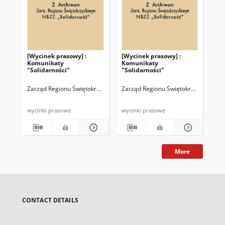
[Wycinek prasowy] :
[Wycinek prasowy] :
[Wy
Komunikaty
Komunikaty
Ko
"Solidarności"
"Solidarności"
"So
Zarząd Regionu Świętokrzyskiego NSZZ "Solidarność"
Zarząd Regionu Świętokrzyskiego NS
Zar
wycinki prasowe
wycinki prasowe
wyc
More
CONTACT DETAILS