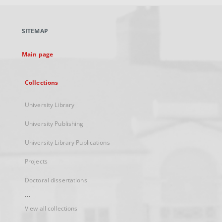
open
in
a
SITEMAP
new
tab
Main page
Collections
University Library
University Publishing
University Library Publications
Projects
Doctoral dissertations
...
View all collections