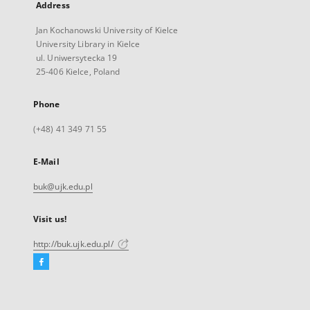
Address
Jan Kochanowski University of Kielce
University Library in Kielce
ul. Uniwersytecka 19
25-406 Kielce, Poland
Phone
(+48) 41 349 71 55
E-Mail
buk@ujk.edu.pl
Visit us!
http://buk.ujk.edu.pl/
Facebook
External
link,
will