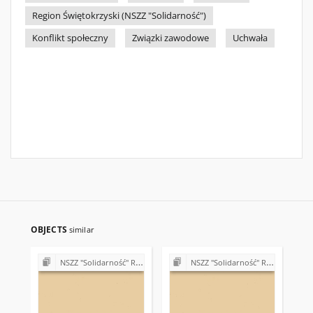
Region Świętokrzyski (NSZZ "Solidarność")
Konflikt społeczny
Związki zawodowe
Uchwała
OBJECTS
similar
NSZZ "Solidarność" Regionu Świętokrzyskiego - materiały różne
NSZZ "Solidarność" Regionu Świętokrzyskiego - materiały różne