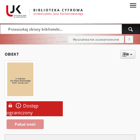
Wyszukiwanie zaawansowane
?
OBIEKT
Dostęp
ograniczony
Pokaż treść