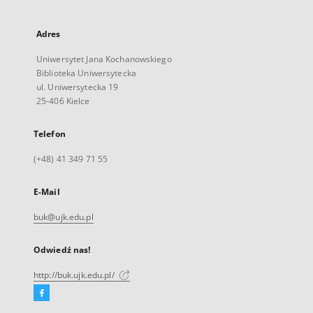
Adres
Uniwersytet Jana Kochanowskiego
Biblioteka Uniwersytecka
ul. Uniwersytecka 19
25-406 Kielce
Telefon
(+48) 41 349 71 55
E-Mail
buk@ujk.edu.pl
Odwiedź nas!
http://buk.ujk.edu.pl/
Facebook
Link