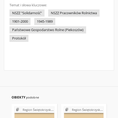
Temat i słowa kluczowe:
NSZZ "Solidarność"
NSZZ Pracowników Rolnictwa
1901-2000
1945-1989
Państwowe Gospodarstwo Rolne (Piekoszów)
Protokół
OBIEKTY
podobne
Region Świętokrzyski NSZZ "Solidarność". Delegatura Starachowice
Region Świętokrzyski NSZZ "Solidarność". Delegatura Starachowice