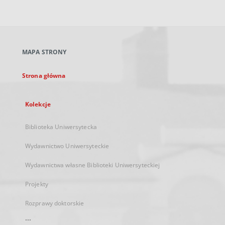
zewnętrzny,
otworzy
się
w
nowej
MAPA STRONY
karcie
Strona główna
Kolekcje
Biblioteka Uniwersytecka
Wydawnictwo Uniwersyteckie
Wydawnictwa własne Biblioteki Uniwersyteckiej
Projekty
Rozprawy doktorskie
...