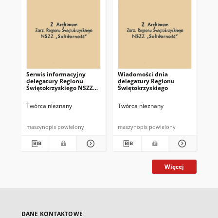
Serwis informacyjny
Wiadomości dnia
Uc
delegatury Regionu
delegatury Regionu
Re
Świętokrzyskiego NSZZ
Świętokrzyskiego
Św
"Solidarność"
"So
z d
Twórca nieznany
Twórca nieznany
Twó
maszynopis powielony
maszynopis powielony
mas
Więcej
DANE KONTAKTOWE