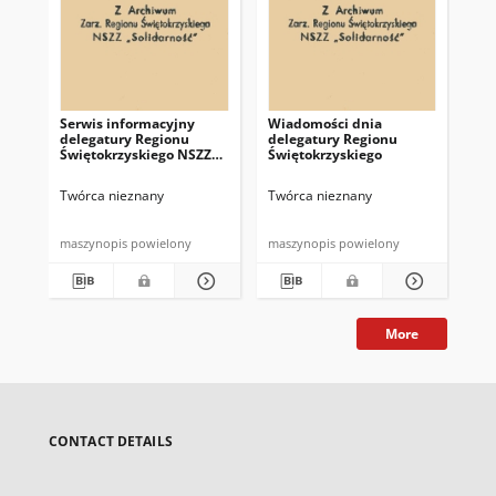
Serwis informacyjny
Wiadomości dnia
Uc
delegatury Regionu
delegatury Regionu
Re
Świętokrzyskiego NSZZ
Świętokrzyskiego
Św
"Solidarność"
"So
z d
Twórca nieznany
Twórca nieznany
Twó
maszynopis powielony
maszynopis powielony
mas
More
CONTACT DETAILS