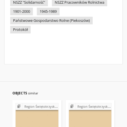
NSZZ "Solidarność"
NSZZ Pracowników Rolnictwa
1901-2000
1945-1989
Państwowe Gospodarstwo Rolne (Piekoszów)
Protokół
OBJECTS
similar
Region Świętokrzyski NSZZ "Solidarność". Delegatura Starachowice
Region Świętokrzyski NSZZ "Solidarność". Delegatura Starachowice