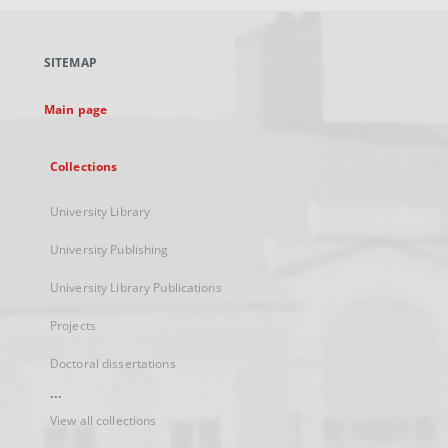
open
in
a
SITEMAP
new
tab
Main page
Collections
University Library
University Publishing
University Library Publications
Projects
Doctoral dissertations
...
View all collections