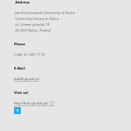
Address
Jan Kochanowski University of Kielce
University Library in Kielce
ul. Uniwersytecka 19
25-406 Kielce, Poland
Phone
(+48) 41 349 71 55
E-Mail
buk@ujk.edu.pl
Visit us!
http://buk.ujk.edu.pl/
Facebook
External
link,
will