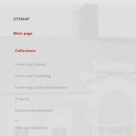
open
in
a
SITEMAP
new
tab
Main page
Collections
University Library
University Publishing
University Library Publications
Projects
Doctoral dissertations
...
View all collections