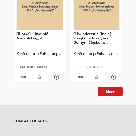
[Ulotka] : Uwolnić
Oświadczenie [Inc. : ]
Wy
Moczulskiego!
Strajki na Górnym i
pr
Dolnym Śląsku, w
Gdańsku […]
Konfederacja Polski Niepodległej
Konfederacja Polski Niepodległej
Kon
druki ulotne ulotka
ulotka maszynopis
tek
More
CONTACT DETAILS