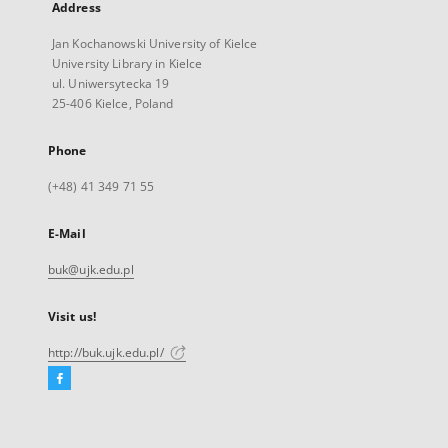
Address
Jan Kochanowski University of Kielce
University Library in Kielce
ul. Uniwersytecka 19
25-406 Kielce, Poland
Phone
(+48) 41 349 71 55
E-Mail
buk@ujk.edu.pl
Visit us!
http://buk.ujk.edu.pl/
Facebook
External
link,
will