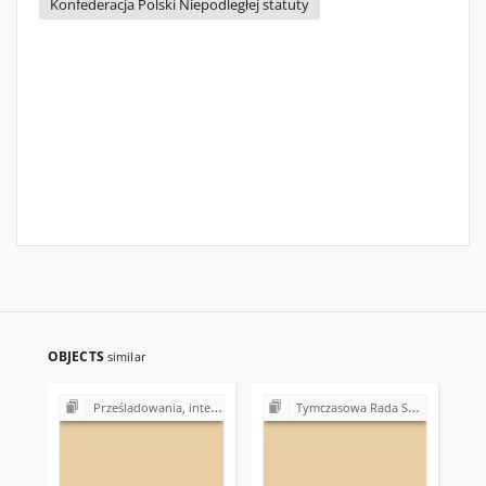
Konfederacja Polski Niepodległej statuty
OBJECTS
similar
Prześladowania, internowania w Polsce (1980-1985)
Tymczasowa Rada Solidarności Regionu Świętokrzyskiego (1986-1988)