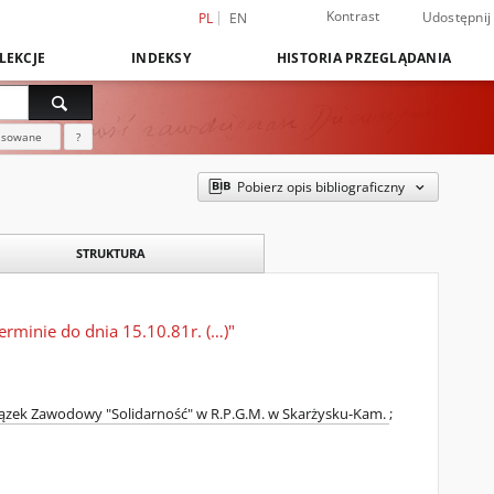
Kontrast
Udostępnij
PL
EN
LEKCJE
INDEKSY
HISTORIA PRZEGLĄDANIA
nsowane
?
Pobierz opis bibliograficzny
STRUKTURA
rminie do dnia 15.10.81r. (…)"
ązek Zawodowy "Solidarność" w R.P.G.M. w Skarżysku-Kam.
;