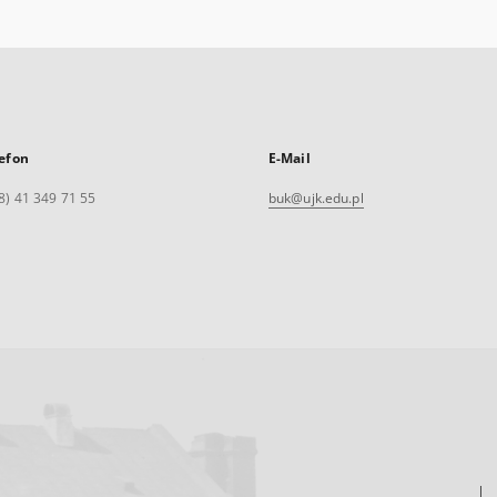
efon
E-Mail
8) 41 349 71 55
buk@ujk.edu.pl