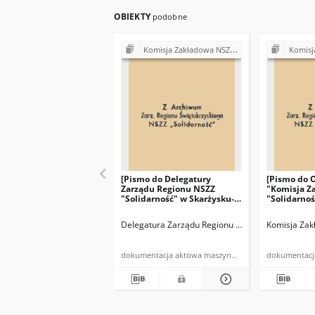
OBIEKTY
podobne
Komisja Zakładowa NSZZ "Solidarność" przy Rejonowym Przedsiębiorstwie Gospodarki Mieszkaniowej w Skarżysku-Kamiennej
Komisja Zakładowa NSZZ "Solidarność
[Pismo do Delegatury
[Pismo do 
Zarządu Regionu NSZZ
"Komisja Z
"Solidarność" w Skarżysku-
"Solidarno
Kam.]: "Odpowiadając na
zawiadamia
pismo z dna 9.X.1981r.
Zebraniu (…
Delegatura Zarządu Regionu NSZZ "Solidarność"
Komisja Zak
L.dz.102/81 Komisja
Zakładowa NSZZ
"Solidarność" przy
dokumentacja aktowa maszynopis
Rejonowym
Przedsiębiorstwie
Gospodarki Mieszkaniowej w
Skarżysku-Kam. (…)"