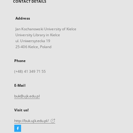
CONTACT DETAILS
Address
Jan Kochanowski University of Kielce
University Library in Kielce
ul. Uniwersytecka 19
25-406 Kielce, Poland
Phone
(+48) 41 349 71 55
E-Mail
buk@ujk.edu.pl
Visit us!
http://buk.ujk.edu.pl/
Facebook