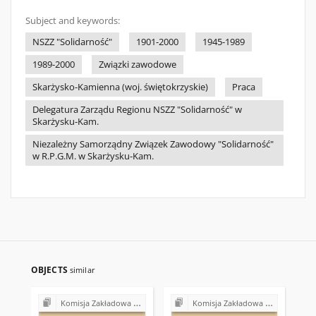
Subject and keywords:
NSZZ "Solidarność"
1901-2000
1945-1989
1989-2000
Związki zawodowe
Skarżysko-Kamienna (woj. świętokrzyskie)
Praca
Delegatura Zarządu Regionu NSZZ "Solidarność" w
Skarżysku-Kam.
Niezależny Samorządny Związek Zawodowy "Solidarność"
w R.P.G.M. w Skarżysku-Kam.
OBJECTS
similar
Komisja Zakładowa NSZZ "Solidarność" przy Rejonowym Przedsiębiorstwie Gospodarki Mieszkaniowej w Skarżysku-Kamiennej
Komisja Zakładowa NSZZ "Solidarność" przy Rejonowym Przedsiębiorstwie Gospodarki Mieszkaniowej w Skarżysku-Kamiennej