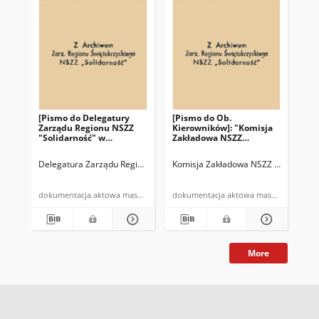
[Pismo do Delegatury
[Pismo do Ob.
[Z
Zarządu Regionu NSZZ
Kierowników]: "Komisja
"K
"Solidarność" w
Zakładowa NSZZ
NSZ
Skarżysku-Kam.]:
"Solidarność" przy RPGM
RP
"Odpowiadając na pismo
zawiadamia, że na
dni
Delegatura Zarządu Regionu NSZZ "Solidarność" w Skarżysku-Kam.
Komisja Zakładowa NSZZ "Solidarnoś
Kom
Ni
z dna 9.X.1981r.
Walnym Zebraniu (…)"
L.dz.102/81 Komisja
Zakładowa NSZZ
dokumentacja aktowa maszynopis
dokumentacja aktowa maszynopis
"Solidarność" przy
Rejonowym
Przedsiębiorstwie
Gospodarki
Mieszkaniowej w
Skarżysku-Kam. (…)"
More