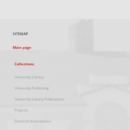
External
link,
will
open
in
a
SITEMAP
new
tab
Main page
Collections
University Library
University Publishing
University Library Publications
Projects
Doctoral dissertations
...