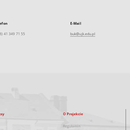
efon
E-Mail
8) 41 349 71 55
buk@ujk.edu.pl
ksy
O Projekcie
Regulamin