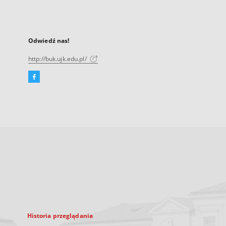
Odwiedź nas!
http://buk.ujk.edu.pl/
Facebook
Link
zewnętrzny,
otworzy
się
w
nowej
karcie
Historia przeglądania