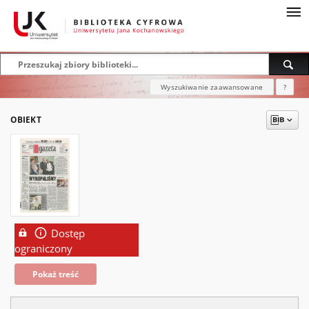
Wyszukiwanie zaawansowane
?
OBIEKT
Dostęp
ograniczony
Pokaż treść