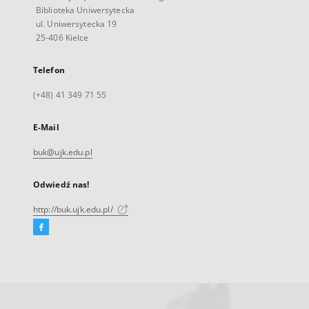
Biblioteka Uniwersytecka
ul. Uniwersytecka 19
25-406 Kielce
Telefon
(+48) 41 349 71 55
E-Mail
buk@ujk.edu.pl
Odwiedź nas!
http://buk.ujk.edu.pl/
Facebook
Link
zewnętrzny,
otworzy
się
w
nowej