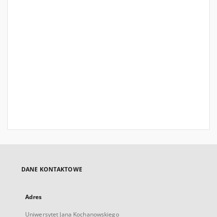
DANE KONTAKTOWE
Adres
Uniwersytet Jana Kochanowskiego