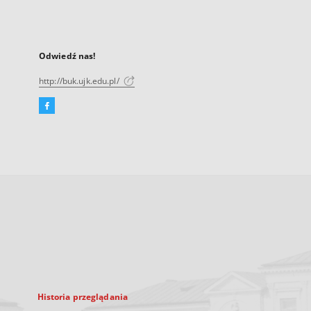
Odwiedź nas!
http://buk.ujk.edu.pl/
Facebook
Link
zewnętrzny,
otworzy
się
w
nowej
karcie
Historia przeglądania