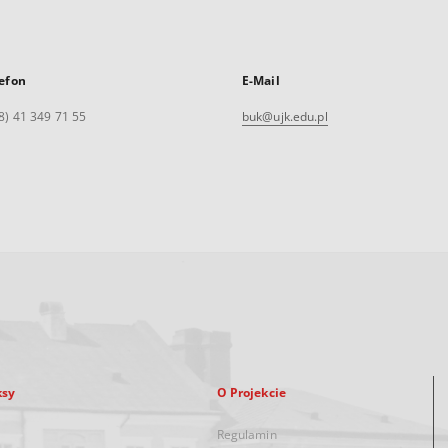
efon
E-Mail
8) 41 349 71 55
buk@ujk.edu.pl
ksy
O Projekcie
Regulamin