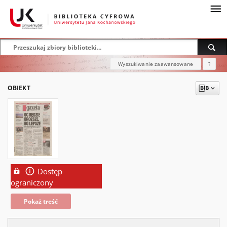
Wyszukiwanie zaawansowane
?
OBIEKT
Dostęp
ograniczony
Pokaż treść