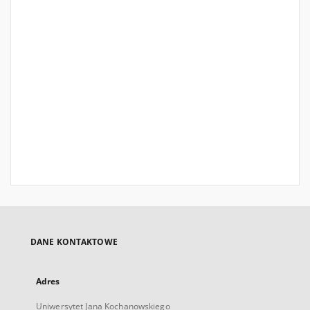
DANE KONTAKTOWE
Adres
Uniwersytet Jana Kochanowskiego