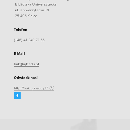
Biblioteka Uniwersytecka
ul. Uniwersytecka 19
25-406 Kielce
Telefon
(+48) 41 349 71 55
E-Mail
buk@ujk.edu.pl
Odwiedź nas!
http://buk.ujk.edu.pl/
Facebook
Link
zewnętrzny,
otworzy
się
w
nowej