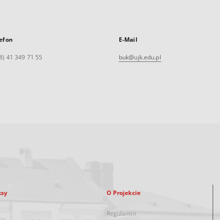
efon
E-Mail
8) 41 349 71 55
buk@ujk.edu.pl
ksy
O Projekcie
Regulamin