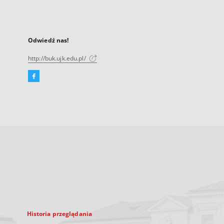
Odwiedź nas!
http://buk.ujk.edu.pl/
Facebook
Link
zewnętrzny,
otworzy
się
w
nowej
karcie
Historia przeglądania