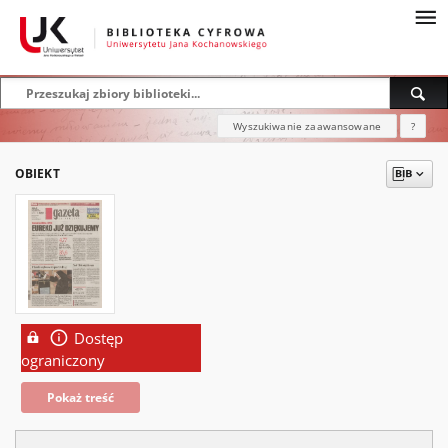
Wyszukiwanie zaawansowane
?
OBIEKT
Dostęp
ograniczony
Pokaż treść