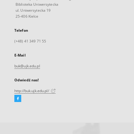
Biblioteka Uniwersytecka
ul. Uniwersytecka 19
25-406 Kielce
Telefon
(+48) 41 349 71 55
E-Mail
buk@ujk.edu.pl
Odwiedź nas!
http://buk.ujk.edu.pl/
Facebook
Link
zewnętrzny,
otworzy
się
w
nowej