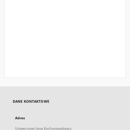
DANE KONTAKTOWE
Adres
Uniwersytet Jana Kochanowskiego