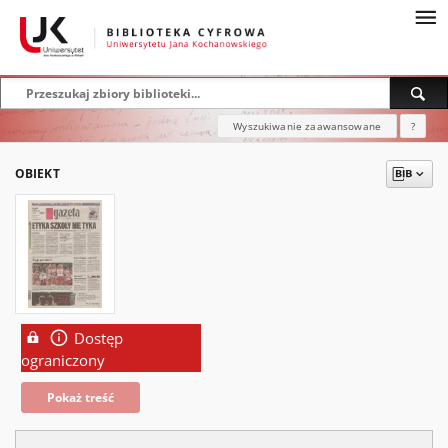
Wyszukiwanie zaawansowane
?
OBIEKT
Dostęp
ograniczony
Pokaż treść