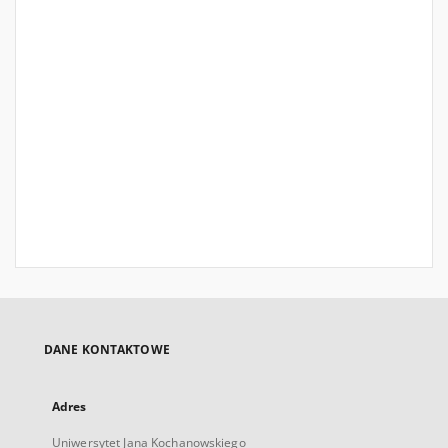
DANE KONTAKTOWE
Adres
Uniwersytet Jana Kochanowskiego