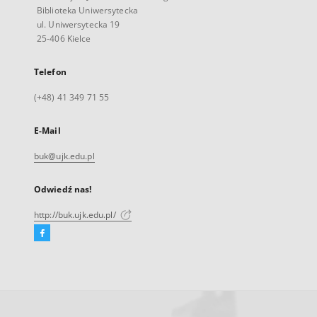
Biblioteka Uniwersytecka
ul. Uniwersytecka 19
25-406 Kielce
Telefon
(+48) 41 349 71 55
E-Mail
buk@ujk.edu.pl
Odwiedź nas!
http://buk.ujk.edu.pl/
Facebook
Link
zewnętrzny,
otworzy
się
w
nowej