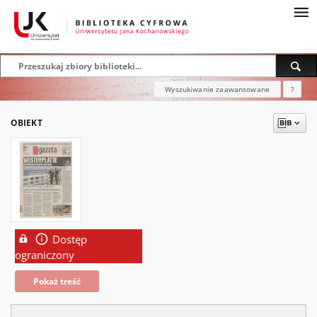
Wyszukiwanie zaawansowane
?
OBIEKT
Dostęp
ograniczony
Pokaż treść