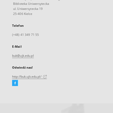
Biblioteka Uniwersytecka
ul. Uniwersytecka 19
25-406 Kielce
Telefon
(+48) 41 349 71 55
E-Mail
buk@ujk.edu.pl
Odwiedź nas!
http://buk.ujk.edu.pl/
Facebook
Link
zewnętrzny,
otworzy
się
w
nowej