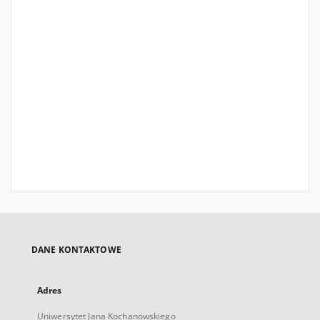
DANE KONTAKTOWE
Adres
Uniwersytet Jana Kochanowskiego