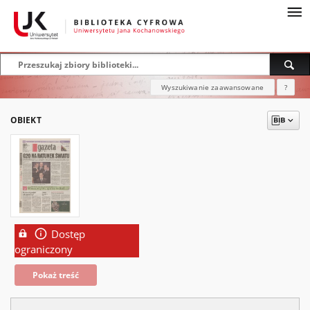
Wyszukiwanie zaawansowane
?
OBIEKT
Dostęp
ograniczony
Pokaż treść