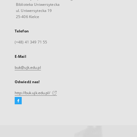
Biblioteka Uniwersytecka
ul. Uniwersytecka 19
25-406 Kielce
Telefon
(+48) 41 349 71 55
E-Mail
buk@ujk.edu.pl
Odwiedź nas!
http://buk.ujk.edu.pl/
Facebook
Link
zewnętrzny,
otworzy
się
w
nowej