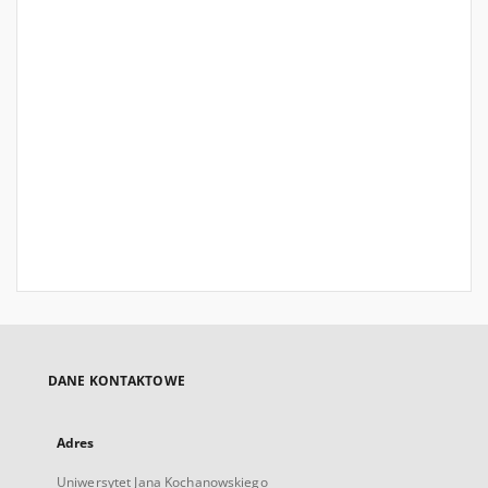
DANE KONTAKTOWE
Adres
Uniwersytet Jana Kochanowskiego