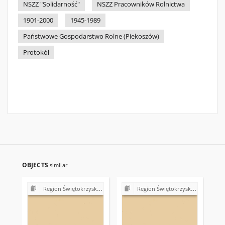
NSZZ "Solidarność"
NSZZ Pracowników Rolnictwa
1901-2000
1945-1989
Państwowe Gospodarstwo Rolne (Piekoszów)
Protokół
OBJECTS
similar
Region Świętokrzyski NSZZ "Solidarność". Delegatura Starachowice
Region Świętokrzyski NSZZ "Solidarność". Delegatura Starachowice