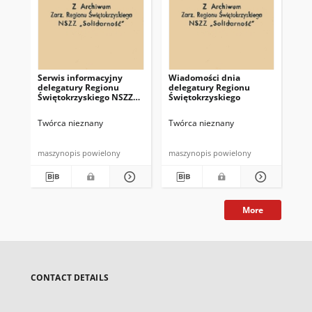
Serwis informacyjny
Wiadomości dnia
Uc
delegatury Regionu
delegatury Regionu
Re
Świętokrzyskiego NSZZ
Świętokrzyskiego
Św
"Solidarność"
"So
z d
Twórca nieznany
Twórca nieznany
Twó
maszynopis powielony
maszynopis powielony
mas
More
CONTACT DETAILS