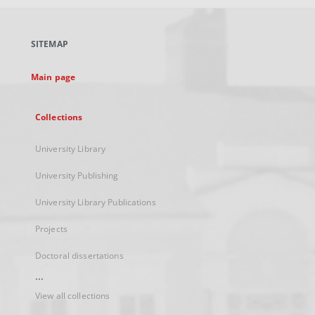
open
in
a
SITEMAP
new
tab
Main page
Collections
University Library
University Publishing
University Library Publications
Projects
Doctoral dissertations
...
View all collections