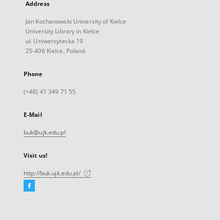
Address
Jan Kochanowski University of Kielce
University Library in Kielce
ul. Uniwersytecka 19
25-406 Kielce, Poland
Phone
(+48) 41 349 71 55
E-Mail
buk@ujk.edu.pl
Visit us!
http://buk.ujk.edu.pl/
Facebook
External
link,
will