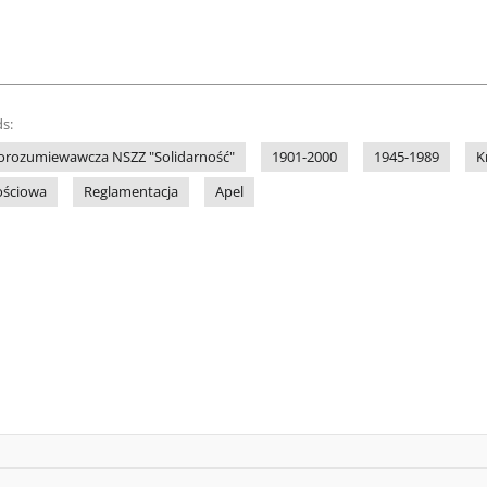
s:
orozumiewawcza NSZZ "Solidarność"
1901-2000
1945-1989
K
ościowa
Reglamentacja
Apel