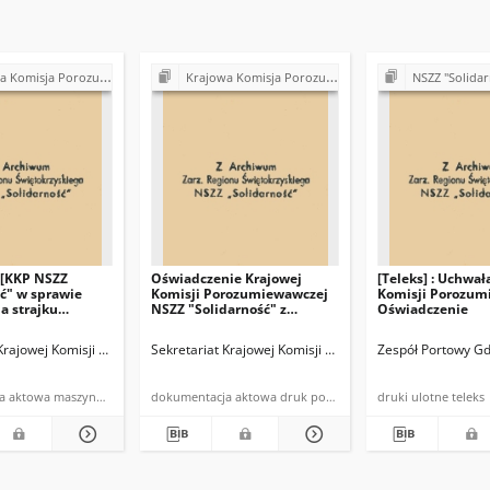
rozumiewawcza NSZZ "Solidarność" (1980-1981)
Krajowa Komisja Porozumiewawcza NSZZ "Solidarność" (1980-1981)
NSZZ "Solidarność" Region Święto
[KKP NSZZ
Oświadczenie Krajowej
[Teleks] : Uchwał
ć" w sprawie
Komisji Porozumiewawczej
Komisji Porozum
a strajku
NSZZ "Solidarność" z
Oświadczenie
o]
siedzibą w Gdańsku [o
gotowości podjęcia
NSZZ "Solidarność"
 Krajowej Komisji Porozumiewawczej NSZZ "Solidarność"
Sekretariat Krajowej Komisji Porozumiewawczej NSZZ "
Zespół Portowy Gd
negocjacji z rządem w
sprawie wolnych sobót]
dokumentacja aktowa maszynopis powielony
dokumentacja aktowa druk powielony
druki ulotne teleks