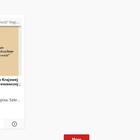
krzyski - teleksy (1981)
a Krajowej
iewawczej ;
Solidarność"
ynia
Sekretariat Krajowej Komisji Porozumiewawczej NSZZ "Solidarność"
More