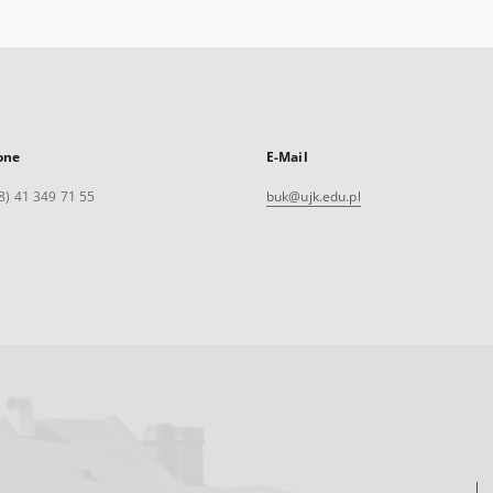
one
E-Mail
8) 41 349 71 55
buk@ujk.edu.pl