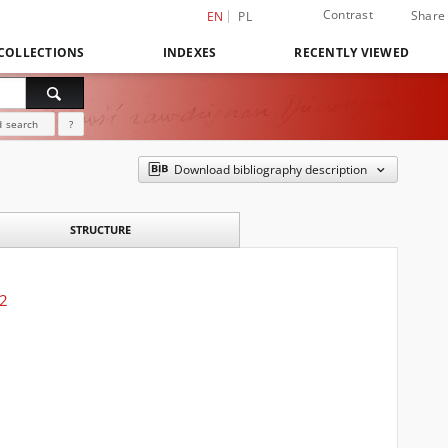
Contrast
Share
EN
PL
COLLECTIONS
INDEXES
RECENTLY VIEWED
 search
?
Download bibliography description
STRUCTURE
22