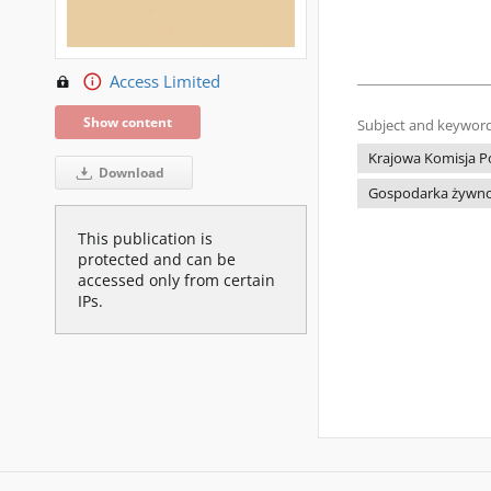
Access Limited
Show content
Subject and keyword
Krajowa Komisja P
Download
Gospodarka żywn
This publication is
protected and can be
accessed only from certain
IPs.