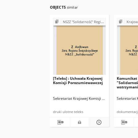
OBJECTS
similar
NSZZ "Solidarność" Region Świętokrzyski - teleksy (1981)
Krajowa Komisja Po
[Teleks] : Uchwała Krajowej
Komunikat 
Komisji Porozumiewawczej
"Solidarnoś
wstrzymani
generalneg
Sekretariat Krajowej Komisji Porozumiewawczej 
Sekretariat
druki ulotne teleks