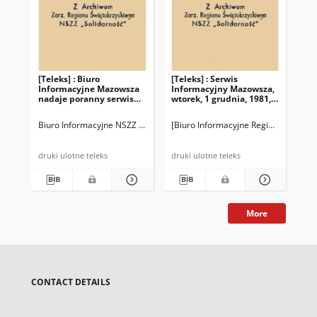
[Teleks] : Biuro
[Teleks] : Serwis
[Te
Informacyjne Mazowsza
Informacyjny Mazowsza,
In
nadaje poranny serwis
wtorek, 1 grudnia, 1981,
wto
informacyjny 1.04.81 r.
nr 563. WZD Regionu
nr 
Śląsko-Dąbrowskiego
Pr
Biuro Informacyjne NSZZ "Solidarność" Region Mazowsze
[Biuro Informacyjne Regionu Mazows
[Bi
druki ulotne teleks
druki ulotne teleks
More
CONTACT DETAILS