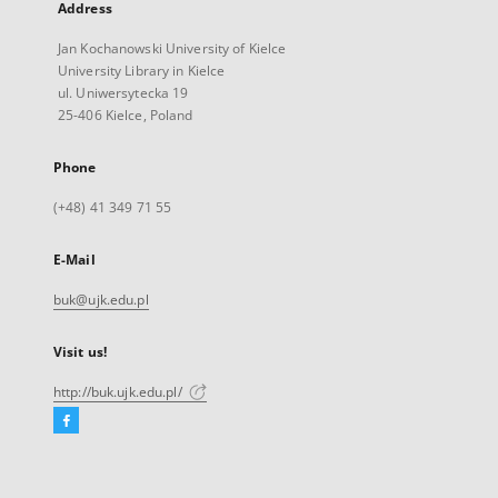
Address
Jan Kochanowski University of Kielce
University Library in Kielce
ul. Uniwersytecka 19
25-406 Kielce, Poland
Phone
(+48) 41 349 71 55
E-Mail
buk@ujk.edu.pl
Visit us!
http://buk.ujk.edu.pl/
Facebook
External
link,
will