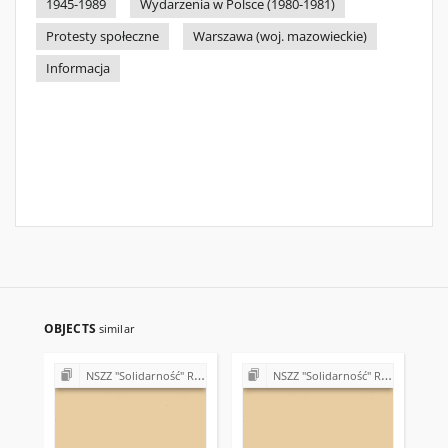
1945-1989
Wydarzenia w Polsce (1980-1981)
Protesty społeczne
Warszawa (woj. mazowieckie)
Informacja
OBJECTS
similar
NSZZ "Solidarność" Region Świętokrzyski - teleksy (1981)
NSZZ "Solidarność" Region Świętokrzyski - teleksy (1981)