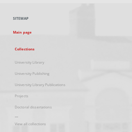
open
in
a
SITEMAP
new
tab
Main page
Collections
University Library
University Publishing
University Library Publications
Projects
Doctoral dissertations
...
View all collections