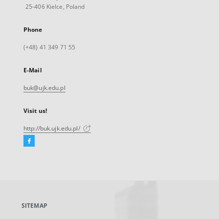
25-406 Kielce, Poland
Phone
(+48) 41 349 71 55
E-Mail
buk@ujk.edu.pl
Visit us!
http://buk.ujk.edu.pl/
Facebook
External
link,
will
open
in
a
SITEMAP
new
tab