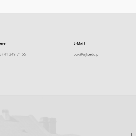
one
E-Mail
8) 41 349 71 55
buk@ujk.edu.pl