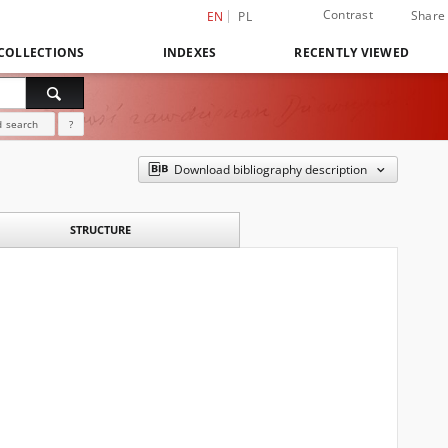
Contrast
Share
EN
PL
COLLECTIONS
INDEXES
RECENTLY VIEWED
 search
?
Download bibliography description
STRUCTURE