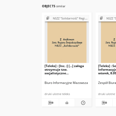
OBJECTS
similar
NSZZ "Solidarność" Region Świętokrzyski - teleksy (1981)
NSZZ "Solidarność
[Teleks] : [Inc. :] […] załoga
[Teleks] : S
otrzymuje tzw.
Informacyj
socjalistyczne
wtorek, 8.0
podziękowanie, zaś dyrekcja
wydanie kra
200 tys. złotych do podziału
Pozdrowien
Biuro Informacyjne Mazowsza
Zespół Biur
między siebie […]
druki ulotne teleks