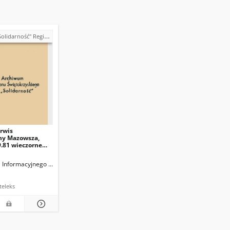
" Region Świętokrzyski - teleksy (1981)
erwis
ny Mazowsza,
9.81 wieczorne
jowe nr 390.
ia ze Zjazdu
a Informacyjnego Mazowsza (red.)
druki ulotne teleks