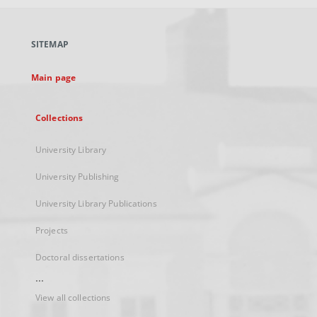
open
in
a
SITEMAP
new
tab
Main page
Collections
University Library
University Publishing
University Library Publications
Projects
Doctoral dissertations
...
View all collections