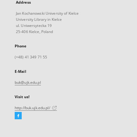
Address
Jan Kochanowski University of Kielce
University Library in Kielce
ul. Uniwersytecka 19
25-406 Kielce, Poland
Phone
(+48) 41 349 71 55
E-Mail
buk@ujk.edu.pl
Visit us!
http://buk.ujk.edu.pl/
Facebook
External
link,
will