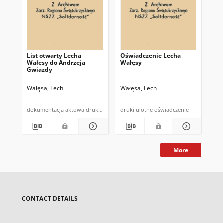
List otwarty Lecha
Oświadczenie Lecha
[Te
Wałesy do Andrzeja
Wałęsy
pra
Gwiazdy
za
Za
Wałęsa, Lech
Wałęsa, Lech
Wał
dokumentacja aktowa druk powielony
druki ulotne oświadczenie
More
CONTACT DETAILS