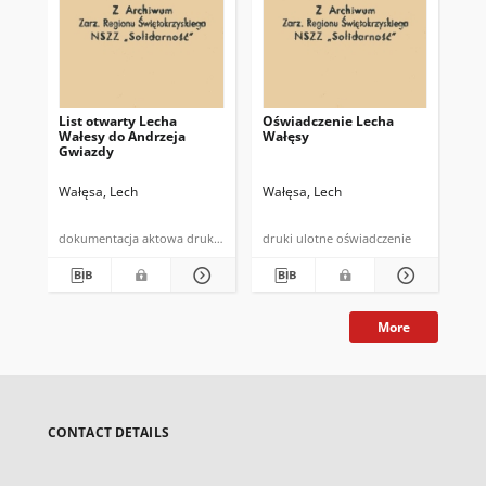
List otwarty Lecha
Oświadczenie Lecha
[Te
Wałesy do Andrzeja
Wałęsy
po
Gwiazdy
"So
Wałęsa, Lech
Wałęsa, Lech
Wał
dokumentacja aktowa druk powielony
druki ulotne oświadczenie
More
CONTACT DETAILS