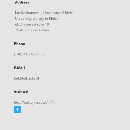
Address
Jan Kochanowski University of Kielce
University Library in Kielce
ul. Uniwersytecka 19
25-406 Kielce, Poland
Phone
(+48) 41 349 71 55
E-Mail
buk@ujk.edu.pl
Visit us!
http://buk.ujk.edu.pl/
Facebook
External
link,
will