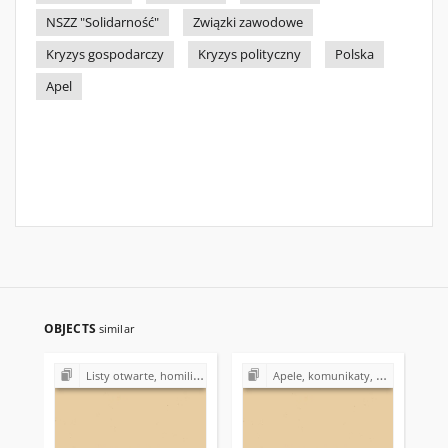
NSZZ "Solidarność"
Związki zawodowe
Kryzys gospodarczy
Kryzys polityczny
Polska
Apel
OBJECTS
similar
Listy otwarte, homilie, przemówienia z lat 1980-1989
Apele, komunikaty, oświadczenia z lat 80.