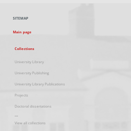
open
in
a
SITEMAP
new
tab
Main page
Collections
University Library
University Publishing
University Library Publications
Projects
Doctoral dissertations
...
View all collections