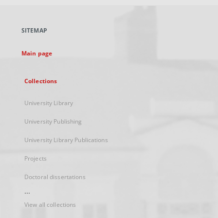
open
in
a
SITEMAP
new
tab
Main page
Collections
University Library
University Publishing
University Library Publications
Projects
Doctoral dissertations
...
View all collections