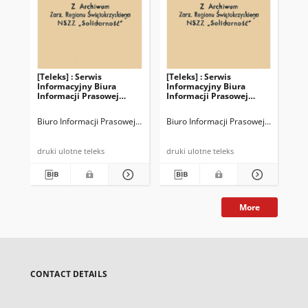
[Teleks] : Serwis
[Teleks] : Serwis
[Te
Informacyjny Biura
Informacyjny Biura
In
Informacji Prasowej
Informacji Prasowej
Inf
NSZZ "Solidarność", nr
NSZZ "Solidarność", nr
NSZ
482
461
45
Biuro Informacji Prasowej NSZZ "Solidarność" (BIPS)
Biuro Informacji Prasowej NSZZ "Soli
Biu
druki ulotne teleks
druki ulotne teleks
More
CONTACT DETAILS