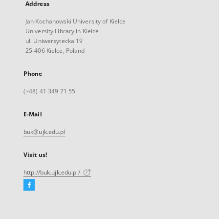
Address
Jan Kochanowski University of Kielce
University Library in Kielce
ul. Uniwersytecka 19
25-406 Kielce, Poland
Phone
(+48) 41 349 71 55
E-Mail
buk@ujk.edu.pl
Visit us!
http://buk.ujk.edu.pl/
Facebook
External
link,
will