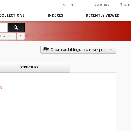
Contrast
Share
EN
PL
COLLECTIONS
INDEXES
RECENTLY VIEWED
 search
?
Download bibliography description
STRUCTURE
20