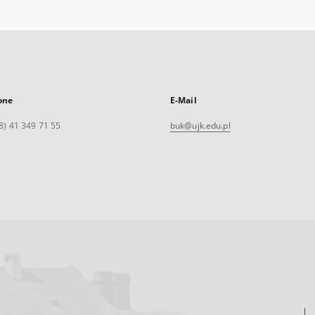
one
E-Mail
8) 41 349 71 55
buk@ujk.edu.pl