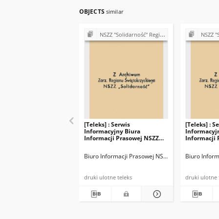
OBJECTS
similar
NSZZ "Solidarność" Region Świętokrzyski - teleksy (1981)
NSZZ "Solidarność
[Teleks] : Serwis
[Teleks] : S
Informacyjny Biura
Informacyj
Informacji Prasowej NSZZ
Informacji
"Solidarność", nr 482
"Solidarnoś
Biuro Informacji Prasowej NSZZ "Solidarność" (BI
Biuro Inform
druki ulotne teleks