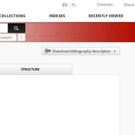
Contrast
Share
EN
PL
COLLECTIONS
INDEXES
RECENTLY VIEWED
 search
?
Download bibliography description
STRUCTURE