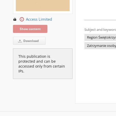
Access Limited
Show content
Subject and keyword
Region Świętokrzys
Download
Zatrzymanie osoby
This publication is
protected and can be
accessed only from certain
IPs.