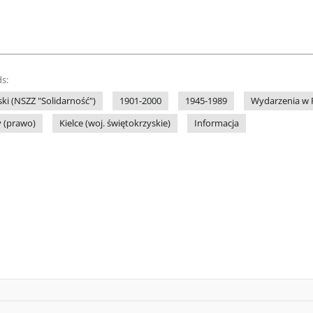
s:
ki (NSZZ "Solidarność")
1901-2000
1945-1989
Wydarzenia w P
 (prawo)
Kielce (woj. świętokrzyskie)
Informacja