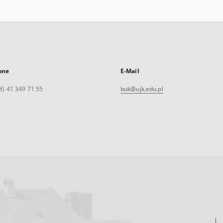
one
E-Mail
8) 41 349 71 55
buk@ujk.edu.pl