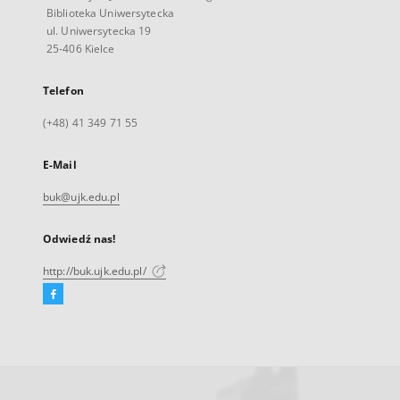
Biblioteka Uniwersytecka
ul. Uniwersytecka 19
25-406 Kielce
Telefon
(+48) 41 349 71 55
E-Mail
buk@ujk.edu.pl
Odwiedź nas!
http://buk.ujk.edu.pl/
Facebook
Link
zewnętrzny,
otworzy
się
w
nowej