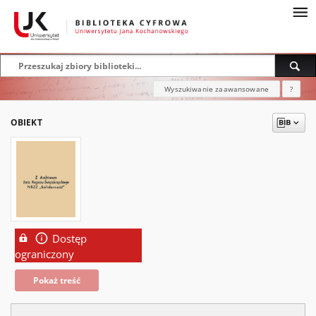
Wyszukiwanie zaawansowane
?
OBIEKT
Dostęp
ograniczony
Pokaż treść