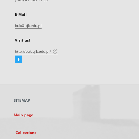
E-Mail
buk@ujk.edu.pl
Visit us!
http://buk.ujk.edu.pl/
Facebook
External
link,
will
open
in
a
SITEMAP
new
tab
Main page
Collections