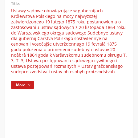
Title:
Ustawy sądowe obowiązujące w gubernijach
Królewstwa Polskiego na mocy najwyższej
zatwierdzonego 19 lutego 1875 roku postanowienia o
zastosowaniu ustaw sądowych z 20 listopada 1864 roku
do Warszawskiego okręgu sadowego Sudebnye ustavy
dlâ gubernij Carstva Pol'skago sostavlennye na
osnovanii vosočajše utverždennago 19 fevralâ 1875
goda položeniâ o primenenii sudebnyh ustavov 20
noâbrâ 1864 goda k Varšavskomu sudebnomu okrugu T.
3, T. 3, Ustawa postępowania sądowego cywilnego i
ustawa postępowań rozmaitych = Ustav graždanskago
sudoproizvodstva i ustav ob osobyh proizvodstvah.
More