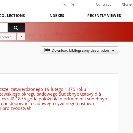
Contrast
Share
EN
PL
COLLECTIONS
INDEXES
RECENTLY VIEWED
 search
?
Download bibliography description
szej zatwierdzonego 19 lutego 1875 roku
szawskiego okręgu sadowego Sudebnye ustavy dlâ
9 fevralâ 1875 goda položeniâ o primenenii sudebnyh
wa postępowania sądowego cywilnego i ustawa
 proizvodstvah.