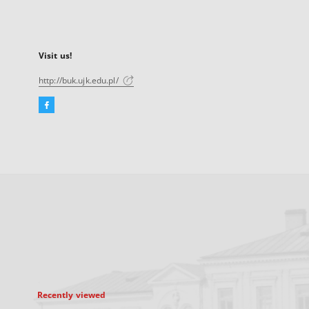
Visit us!
http://buk.ujk.edu.pl/
Facebook
External
link,
will
open
in
a
new
tab
Recently viewed