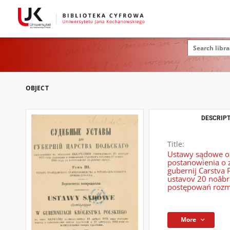
OBJECT
DESCRIPT
Title:
Ustawy sądowe ob
postanowienia o 
gubernij Carstva
ustavov 20 noâbr
postępowań rozma
More