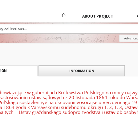
ABOUT PROJECT
Advanced
INFORMATION
ION
owiązujące w gubernijach Królewstwa Polskiego na mocy najwyż
zastosowaniu ustaw sądowych z 20 listopada 1864 roku do War
 Pol'skago sostavlennye na osnovanii vosočajše utverždennago 1
â 1864 goda k Varšavskomu sudebnomu okrugu T. 3, T. 3, Usta
itych = Ustav graždanskago sudoproizvodstva i ustav ob osobyh