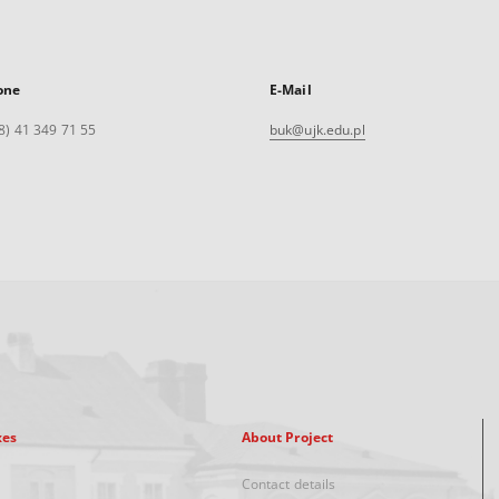
one
E-Mail
8) 41 349 71 55
buk@ujk.edu.pl
xes
About Project
Contact details