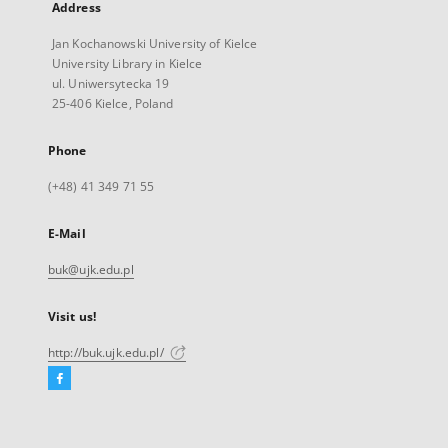
Address
Jan Kochanowski University of Kielce
University Library in Kielce
ul. Uniwersytecka 19
25-406 Kielce, Poland
Phone
(+48) 41 349 71 55
E-Mail
buk@ujk.edu.pl
Visit us!
http://buk.ujk.edu.pl/
Facebook
External
link,
will