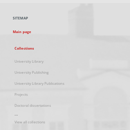
open
in
a
SITEMAP
new
tab
Main page
Collections
University Library
University Publishing
University Library Publications
Projects
Doctoral dissertations
...
View all collections