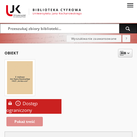
Wyszukiwanie zaawansowane
?
OBIEKT
Dostęp
ograniczony
Pokaż treść