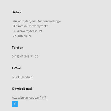
Adres
Uniwersytet Jana Kochanowskiego
Biblioteka Uniwersytecka
ul. Uniwersytecka 19
25-406 Kielce
Telefon
(+48) 41 349 71 55
E-Mail
buk@ujk.edu.pl
Odwiedź nas!
http://buk.ujk.edu.pl/
Facebook
Link