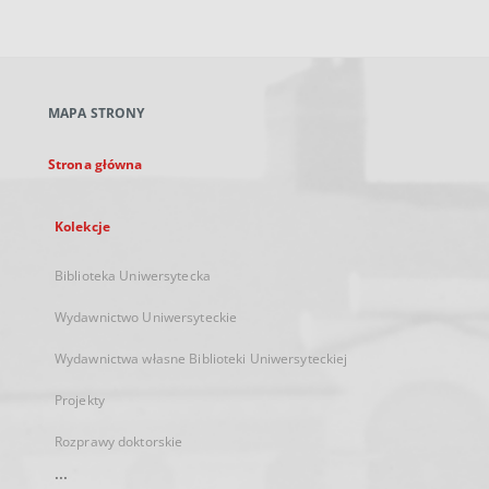
zewnętrzny,
otworzy
się
w
nowej
MAPA STRONY
karcie
Strona główna
Kolekcje
Biblioteka Uniwersytecka
Wydawnictwo Uniwersyteckie
Wydawnictwa własne Biblioteki Uniwersyteckiej
Projekty
Rozprawy doktorskie
...