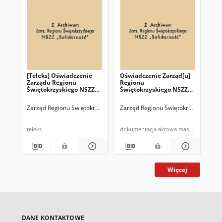
[Teleks] Oświadczenie
Oświadczenie Zarząd[u]
Ty
Zarządu Regionu
Regionu
Re
Świętokrzyskiego NSZZ
Świętokrzyskiego NSZZ
Św
"Solidarność" z siedzibą
Solidarność w sprawie
"So
w Kielcach w sprawie
uchwały Rady Ministrów
za
Zarząd Regionu Świętokrzyskiego NSZZ "Solidarność" z siedzibą w Kiel
Zarząd Regionu Świętokrzyskiego NSZ
Tym
wolnych sobót w 81 r.
regulującej
wynagrodzenia za okres
strajku
teleks
dokumentacja aktowa maszynopi
dru
Więcej
DANE KONTAKTOWE