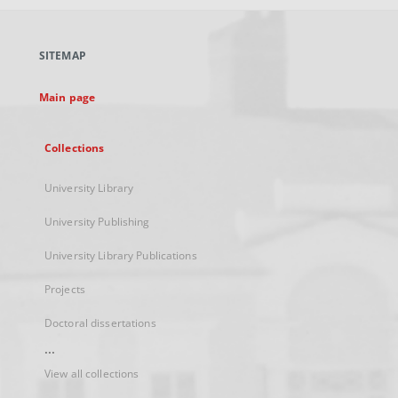
open
in
a
SITEMAP
new
tab
Main page
Collections
University Library
University Publishing
University Library Publications
Projects
Doctoral dissertations
...
View all collections