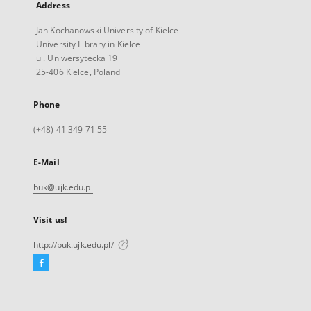
Address
Jan Kochanowski University of Kielce
University Library in Kielce
ul. Uniwersytecka 19
25-406 Kielce, Poland
Phone
(+48) 41 349 71 55
E-Mail
buk@ujk.edu.pl
Visit us!
http://buk.ujk.edu.pl/
Facebook
External
link,
will