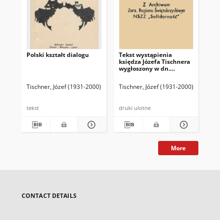
Polski kształt dialogu
Tekst wystąpienia
Cza
księdza Józefa Tischnera
wygłoszony w dn.
30.09.81
Tischner, Józef (1931-2000)
Tischner, Józef (1931-2000)
Tis
tekst
druki ulotne
dru
More
CONTACT DETAILS