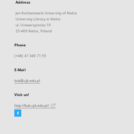
Address
Jan Kochanowski University of Kielce
University Library in Kielce
ul. Uniwersytecka 19
25-406 Kielce, Poland
Phone
(+48) 41 349 71 55
E-Mail
buk@ujk.edu.pl
Visit us!
http://buk.ujk.edu.pl/
Facebook
External
link,
will