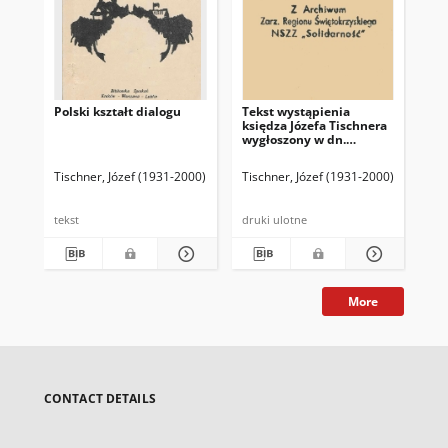
Polski kształt dialogu
Tekst wystąpienia
Cza
księdza Józefa Tischnera
wygłoszony w dn.
30.09.81
Tischner, Józef (1931-2000)
Tischner, Józef (1931-2000)
Tis
tekst
druki ulotne
dru
More
CONTACT DETAILS