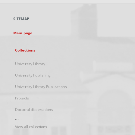
open
in
a
SITEMAP
new
tab
Main page
Collections
University Library
University Publishing
University Library Publications
Projects
Doctoral dissertations
...
View all collections