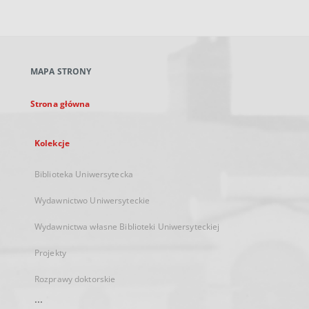
zewnętrzny,
otworzy
się
w
nowej
MAPA STRONY
karcie
Strona główna
Kolekcje
Biblioteka Uniwersytecka
Wydawnictwo Uniwersyteckie
Wydawnictwa własne Biblioteki Uniwersyteckiej
Projekty
Rozprawy doktorskie
...