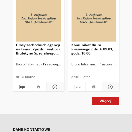
Głosy zachodnich agencji
Komunikat Biura
I Z
na temat Zjazdu : wybór z
Prasowego z dn. 6.09.81,
Ni
Biuletynu Specjalnego Nr
godz. 10.00
Sa
10892 z 7.09.81 r.
Za
"So
Biuro Informacji Prasowej KKP NSZZ "Solidarność"
Biuro Informacji Prasowej KKP NSZZ 
Biu
dok
wrz
druki ulotne
druki ulotne
Więcej
DANE KONTAKTOWE