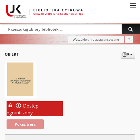
Wyszukiwanie zaawansowane
?
OBIEKT
Dostęp
ograniczony
Pokaż treść