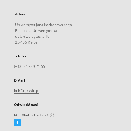
Adres
Uniwersytet Jana Kochanowskiego
Biblioteka Uniwersytecka
ul. Uniwersytecka 19
25-406 Kielce
Telefon
(+48) 41 349 71 55
E-Mail
buk@ujk.edu.pl
Odwiedź nas!
http://buk.ujk.edu.pl/
Facebook
Link