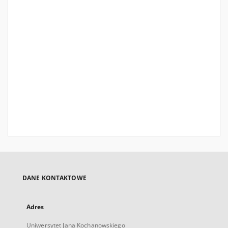
DANE KONTAKTOWE
Adres
Uniwersytet Jana Kochanowskiego