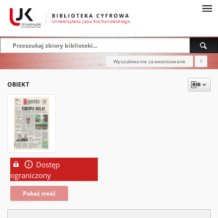
Wyszukiwanie zaawansowane
?
OBIEKT
Dostęp
ograniczony
Pokaż treść