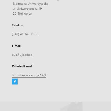
Biblioteka Uniwersytecka
ul. Uniwersytecka 19
25-406 Kielce
Telefon
(+48) 41 349 71 55
E-Mail
buk@ujk.edu.pl
Odwiedź nas!
http://buk.ujk.edu.pl/
Facebook
Link
zewnętrzny,
otworzy
się
w
nowej