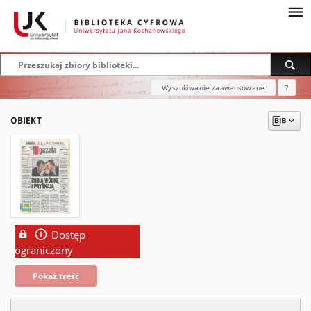
Wyszukiwanie zaawansowane
?
OBIEKT
Dostęp
ograniczony
Pokaż treść