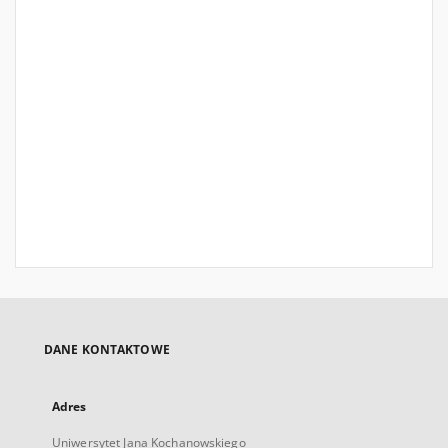
DANE KONTAKTOWE
Adres
Uniwersytet Jana Kochanowskiego