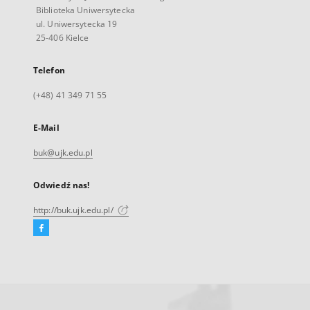
Biblioteka Uniwersytecka
ul. Uniwersytecka 19
25-406 Kielce
Telefon
(+48) 41 349 71 55
E-Mail
buk@ujk.edu.pl
Odwiedź nas!
http://buk.ujk.edu.pl/
Facebook
Link
zewnętrzny,
otworzy
się
w
nowej