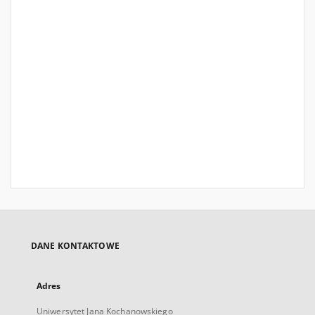
DANE KONTAKTOWE
Adres
Uniwersytet Jana Kochanowskiego