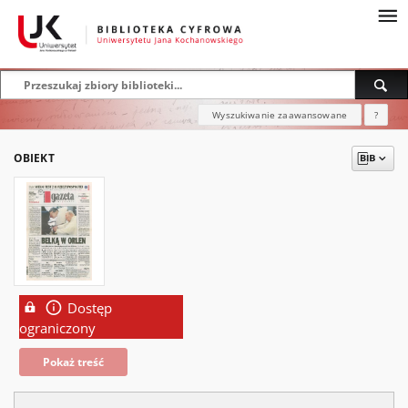
Wyszukiwanie zaawansowane
?
OBIEKT
Dostęp
ograniczony
Pokaż treść