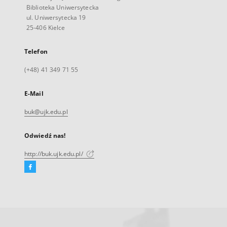
Biblioteka Uniwersytecka
ul. Uniwersytecka 19
25-406 Kielce
Telefon
(+48) 41 349 71 55
E-Mail
buk@ujk.edu.pl
Odwiedź nas!
http://buk.ujk.edu.pl/
Facebook
Link
zewnętrzny,
otworzy
się
w
nowej