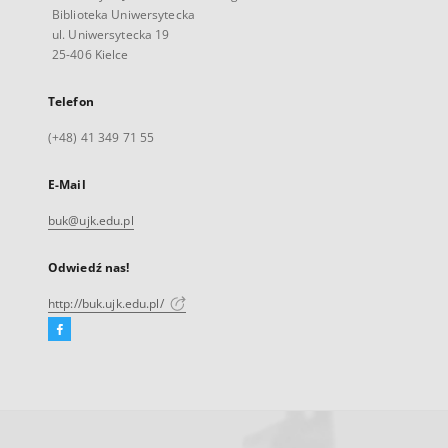
Biblioteka Uniwersytecka
ul. Uniwersytecka 19
25-406 Kielce
Telefon
(+48) 41 349 71 55
E-Mail
buk@ujk.edu.pl
Odwiedź nas!
http://buk.ujk.edu.pl/
Facebook
Link
zewnętrzny,
otworzy
się
w
nowej