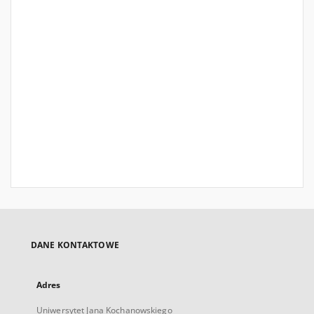
DANE KONTAKTOWE
Adres
Uniwersytet Jana Kochanowskiego