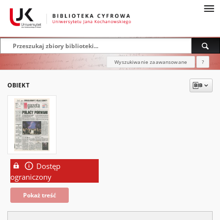
Wyszukiwanie zaawansowane
?
OBIEKT
Dostęp
ograniczony
Pokaż treść